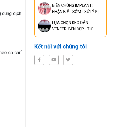
CHUẨN ĐOÁN, ĐIỀU TRỊ
BIẾN CHỨNG IMPLANT:
RĂNG MIỆNG TOÀN DIỆN
NHẬN BIẾT SỚM - XỬ LÝ KỊP
g dung dịch
THỜI - NGĂN NGỪA HIỆU
LỰA CHỌN KEO DÁN
QUẢ
VENEER: BỀN ĐẸP - TỰ
NHIÊN
Kết nối với chúng tôi
theo cơ chế