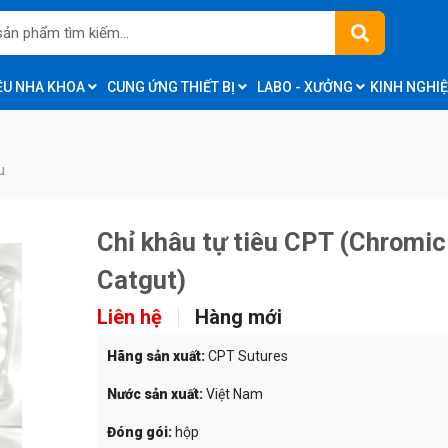
IỆU NHA KHOA
CUNG ỨNG THIẾT BỊ
LABO - XƯỞNG
KINH NGHI
u
Chỉ khâu tự tiêu CPT (Chromic
Catgut)
Liên hệ
Hàng mới
Hãng sản xuất:
CPT Sutures
Nước sản xuất:
Việt Nam
Đóng gói:
hộp