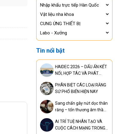
Nhập khẩu trực tiếp Hàn Quốc
Vật liệu nha khoa
CUNG ỨNG THIẾT BỊ
Labo - Xưởng
Tin nổi bật
HAIDEC 2026 – DẤU ẤN KẾT
NỐI, HỢP TÁC VÀ PHÁT
TRIỂN
PHÂN BIỆT CÁC LOẠI RĂNG
SỨ PHỔ BIẾN HIỆN NAY
Sang chấn gây nứt dọc thân
răng – tổn thương âm thầm
nhưng có thể khiến mất răng
AI TRÍ TUỆ NHÂN TẠO VÀ
nếu phát hiện quá muộn
CUỘC CÁCH MẠNG TRONG