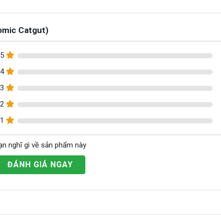
omic Catgut)
5
4
3
2
1
ạn nghĩ gì về sản phẩm này
ĐÁNH GIÁ NGAY