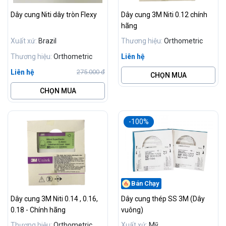
Dây cung Niti dây tròn Flexy
Dây cung 3M Niti 0.12 chính
hãng
Xuất xứ:
Brazil
Thương hiệu:
Orthometric
Thương hiệu:
Orthometric
Liên hệ
Liên hệ
275.000 đ
CHỌN MUA
CHỌN MUA
-100%
Bán Chạy
Dây cung 3M Niti 0.14 , 0.16,
Dây cung thép SS 3M (Dây
0.18 - Chính hãng
vuông)
Thương hiệu:
Orthometric
Xuất xứ:
Mỹ