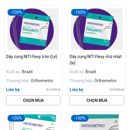
-100%
-100%
Dây cung NITI Flexy tròn (Lẻ)
Dây cung NITI Flexy chữ nhật
(lẻ)
Xuất xứ:
Brazil
Xuất xứ:
Brazil
Thương hiệu:
Orthometric
Thương hiệu:
Orthometric
Liên hệ
Liên hệ
31.000 đ
39.000 đ
CHỌN MUA
CHỌN MUA
-100%
-100%