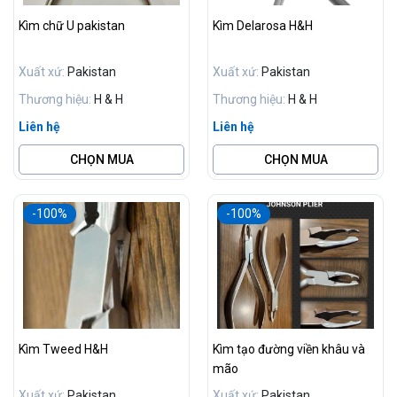
Kìm chữ U pakistan
Kìm Delarosa H&H
Xuất xứ:
Pakistan
Xuất xứ:
Pakistan
Thương hiệu:
H & H
Thương hiệu:
H & H
Liên hệ
Liên hệ
CHỌN MUA
CHỌN MUA
-100%
-100%
Kìm Tweed H&H
Kìm tạo đường viền khâu và
mão
Xuất xứ:
Pakistan
Xuất xứ:
Pakistan