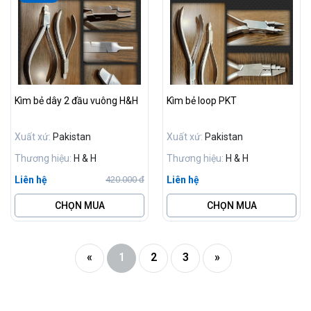
Kìm bẻ dây 2 đầu vuông H&H
Kìm bẻ loop PKT
Xuất xứ:
Pakistan
Xuất xứ:
Pakistan
Thương hiệu:
H & H
Thương hiệu:
H & H
Liên hệ
Liên hệ
420.000 đ
CHỌN MUA
CHỌN MUA
«
1
2
3
»