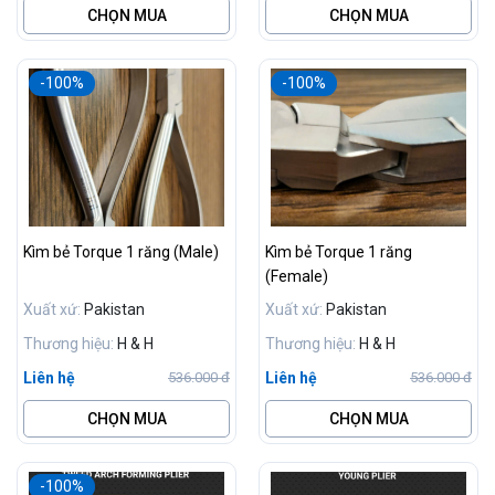
CHỌN MUA
CHỌN MUA
-100%
-100%
Kìm bẻ Torque 1 răng (Male)
Kìm bẻ Torque 1 răng
(Female)
Xuất xứ:
Pakistan
Xuất xứ:
Pakistan
Thương hiệu:
H & H
Thương hiệu:
H & H
Liên hệ
Liên hệ
536.000 đ
536.000 đ
CHỌN MUA
CHỌN MUA
-100%