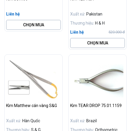
Liên hệ
Xuất xứ:
Pakistan
Thương hiệu:
H & H
CHỌN MUA
Liên hệ
520.000 đ
CHỌN MUA
Kìm Matthew cán vàng S&G
Kìm TEAR DROP 75.01.1159
Xuất xứ:
Hàn Quốc
Xuất xứ:
Brazil
Thương hiệu:
S & G
Thương hiệu:
Orthometric