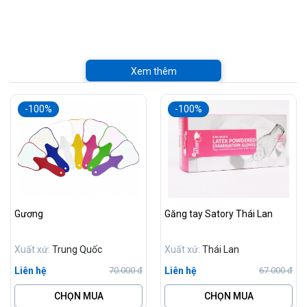
Xem thêm
-100%
-100%
Gương
Găng tay Satory Thái Lan
Xuất xứ:
Trung Quốc
Xuất xứ:
Thái Lan
Liên hệ
Liên hệ
70.000 đ
67.000 đ
CHỌN MUA
CHỌN MUA