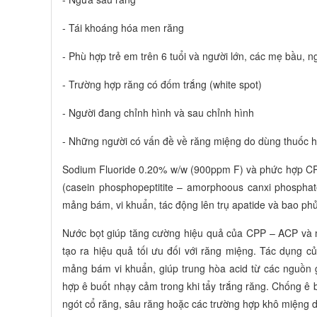
- Tái khoáng hóa men răng
- Phù hợp trẻ em trên 6 tuổi và người lớn, các mẹ bầu, 
- Trường hợp răng có đốm trắng (white spot)
- Người đang chỉnh hình và sau chỉnh hình
- Những người có vấn đề về răng miệng do dùng thuốc ho
Sodium Fluoride 0.20% w/w (900ppm F) và phức hợp C
(casein phosphopeptitite – amorphoous canxi phosphat
mảng bám, vi khuẩn, tác động lên trụ apatide và bao ph
Nước bọt giúp tăng cường hiệu quả của CPP – ACP và mù
tạo ra hiệu quả tối ưu đối với răng miệng. Tác dụng 
mảng bám vi khuẩn, giúp trung hòa acid từ các nguồn g
hợp ê buốt nhạy cảm trong khi tẩy trắng răng. Chống ê 
ngót cổ răng, sâu răng hoặc các trường hợp khô miệng 