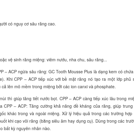
người có nguy cơ sâu răng cao.
ặc vệ sinh răng miệng: viêm nướu, nha chu, sâu răng...
PP – ACP ngừa sâu răng: GC Tooth Mousse Plus là dạng kem có chứ
e). Khi CPP – ACP tiếp xúc với bề mặt răng nó tạo ra một lớp phủ s
ủ cả lên mô mềm trong miệng bởi các ion canxi và phosphate.
i thì giúp tăng tiết nước bọt. CPP – ACP càng tiếp xúc lâu trong mi
của CPP – ACP: Tăng cường khả năng đề kháng của răng, giúp trung 
ốc khác trong và ngoài miệng. Xử lý hiệu quả trong các trường hợp
buốt khi cạo vôi răng (bằng siêu âm hay dụng cụ). Dùng trong các tr
do bất kỳ nguyên nhân nào.