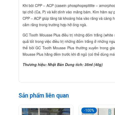
Khi bôi CPP – ACP (casein phosphopeptitite – amorphoo
tại chỗ (Ca, P) và kết dính vào mảng bám. Kìm hãm sự ph
CPP – ACP giúp tăng tái khoáng hóa vào răng và càng h
cảm răng trong trường hợp hở ống ngà.
GC Tooth Mousse Plus điều trị những đốm trắng (white
quả tốt trong việc điều trị những đốm trắng ở những n
thể bôi GC Tooth Mousse Plus thường xuyên trong giai
Mousse Plus hằng đêm trước khi đi ngủ (có thể dùng má
Thương hiệu: Nhật Bản Dung tích: 35ml (40g)
Sản phẩm liên quan
-100%