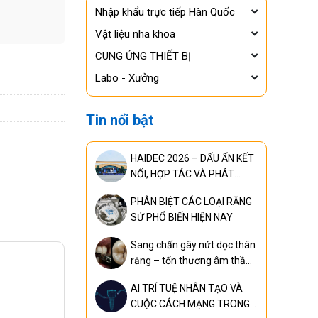
Nhập khẩu trực tiếp Hàn Quốc
Vật liệu nha khoa
CUNG ỨNG THIẾT BỊ
Labo - Xưởng
Tin nổi bật
HAIDEC 2026 – DẤU ẤN KẾT
NỐI, HỢP TÁC VÀ PHÁT
TRIỂN
PHÂN BIỆT CÁC LOẠI RĂNG
SỨ PHỔ BIẾN HIỆN NAY
Sang chấn gây nứt dọc thân
răng – tổn thương âm thầm
nhưng có thể khiến mất răng
AI TRÍ TUỆ NHÂN TẠO VÀ
nếu phát hiện quá muộn
CUỘC CÁCH MẠNG TRONG