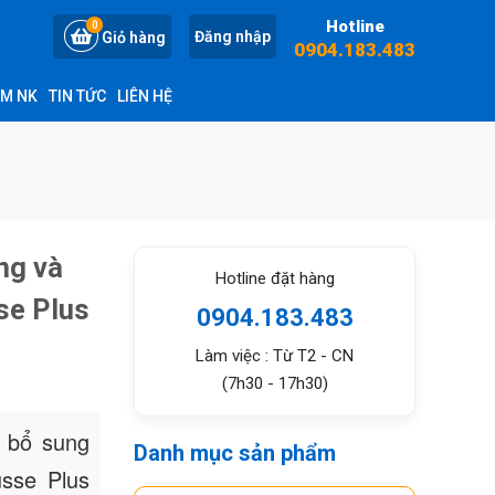
Hotline
0
Đăng nhập
Giỏ hàng
0904.183.483
ỆM NK
TIN TỨC
LIÊN HỆ
ng và
Hotline đặt hàng
se Plus
0904.183.483
Làm việc : Từ T2 - CN
(7h30 - 17h30)
à bổ sung
Danh mục sản phẩm
sse Plus