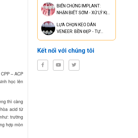
CHUẨN ĐOÁN, ĐIỀU TRỊ
BIẾN CHỨNG IMPLANT:
RĂNG MIỆNG TOÀN DIỆN
NHẬN BIẾT SỚM - XỬ LÝ KỊP
THỜI - NGĂN NGỪA HIỆU
LỰA CHỌN KEO DÁN
QUẢ
VENEER: BỀN ĐẸP - TỰ
NHIÊN
Kết nối với chúng tôi
a CPP – ACP
inh học lên
ệng thì càng
hòa acid từ
 như: trường
ường hợp mòn