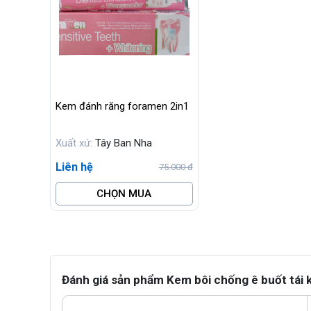
Kem đánh răng foramen 2in1
Xuất xứ:
Tây Ban Nha
Liên hệ
75.000 đ
CHỌN MUA
Đánh giá sản phẩm Kem bôi chống ê buốt tái