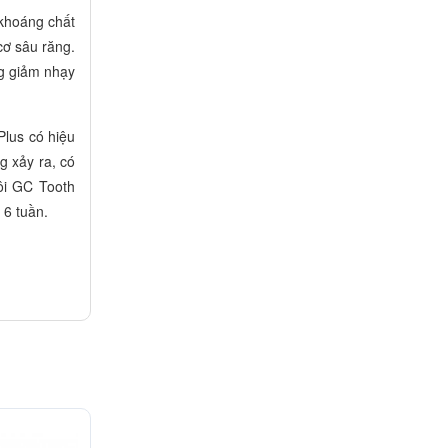
 khoáng chất
cơ sâu răng.
ng giảm nhạy
lus có hiệu
g xảy ra, có
ôi GC Tooth
 6 tuần.