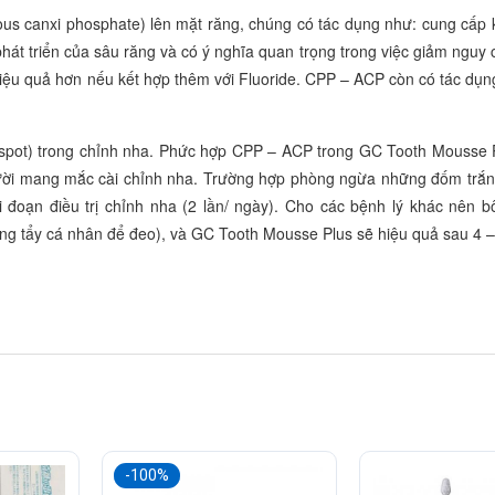
us canxi phosphate) lên mặt răng, chúng có tác dụng như: cung cấp
át triển của sâu răng và có ý nghĩa quan trọng trong việc giảm nguy 
iệu quả hơn nếu kết hợp thêm với Fluoride. CPP – ACP còn có tác dụ
 spot) trong chỉnh nha. Phức hợp CPP – ACP trong GC Tooth Mousse P
gười mang mắc cài chỉnh nha. Trường hợp phòng ngừa những đốm trắn
 đoạn điều trị chỉnh nha (2 lần/ ngày). Cho các bệnh lý khác nên b
ng tẩy cá nhân để đeo), và GC Tooth Mousse Plus sẽ hiệu quả sau 4 –
-100%