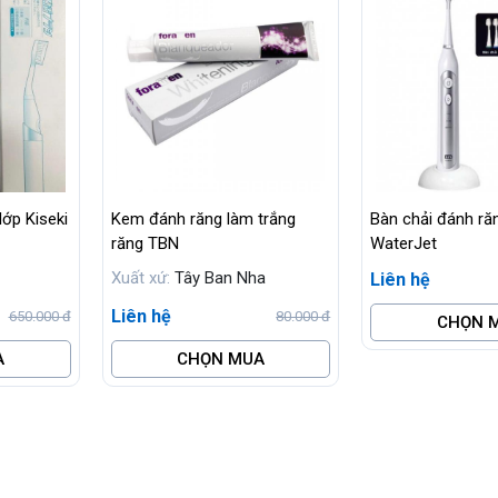
lớp Kiseki
Kem đánh răng làm trắng
Bàn chải đánh ră
răng TBN
WaterJet
Xuất xứ:
Tây Ban Nha
Liên hệ
Liên hệ
650.000 đ
80.000 đ
CHỌN 
A
CHỌN MUA