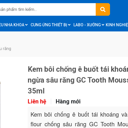
IỆU NHA KHOA
CUNG ỨNG THIẾT BỊ
LABO - XƯỞNG
KINH NGHI
u răng
Kem bôi chống ê buốt tái khoá
ngừa sâu răng GC Tooth Mous
35ml
Liên hệ
Hàng mới
Kem bôi chống ê buốt tái khoáng v
flour chống sâu răng GC Tooth Mou