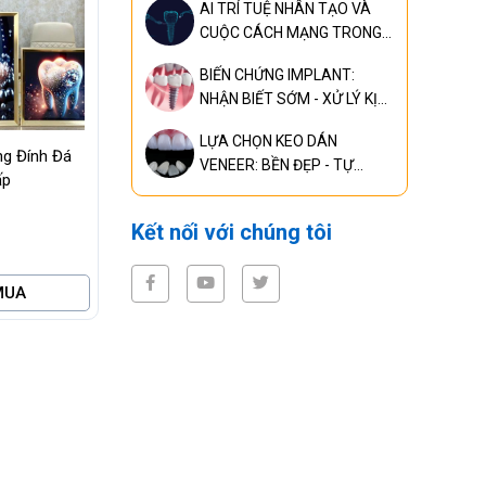
AI TRÍ TUỆ NHÂN TẠO VÀ
nếu phát hiện quá muộn
CUỘC CÁCH MẠNG TRONG
CHUẨN ĐOÁN, ĐIỀU TRỊ
BIẾN CHỨNG IMPLANT:
RĂNG MIỆNG TOÀN DIỆN
NHẬN BIẾT SỚM - XỬ LÝ KỊP
THỜI - NGĂN NGỪA HIỆU
LỰA CHỌN KEO DÁN
QUẢ
ng Đính Đá
VENEER: BỀN ĐẸP - TỰ
ấp
NHIÊN
Kết nối với chúng tôi
MUA