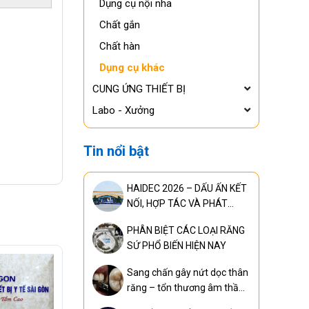
Dụng cụ nội nha
Chất gắn
Chất hàn
Dụng cụ khác
CUNG ỨNG THIẾT BỊ
Labo - Xưởng
Tin nổi bật
HAIDEC 2026 – DẤU ẤN KẾT
NỐI, HỢP TÁC VÀ PHÁT
TRIỂN
PHÂN BIỆT CÁC LOẠI RĂNG
SỨ PHỔ BIẾN HIỆN NAY
Sang chấn gây nứt dọc thân
răng – tổn thương âm thầm
nhưng có thể khiến mất răng