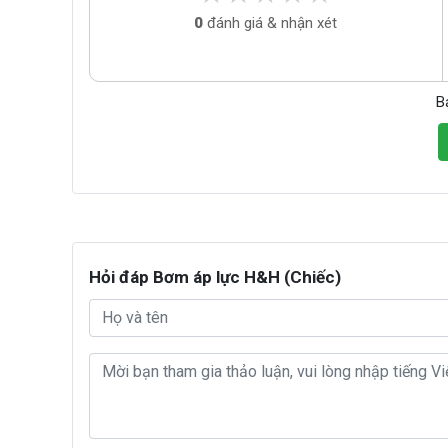
0
đánh giá & nhận xét
B
Hỏi đáp Bơm áp lực H&H (Chiếc)