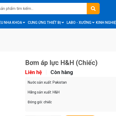
IỆU NHA KHOA
CUNG ỨNG THIẾT BỊ
LABO - XƯỞNG
KINH NGHI
Bơm áp lực H&H (Chiếc)
Liên hệ
Còn hàng
Nước sản xuất: Pakistan
Hãng sản xuất: H&H
Đóng gói: chiếc