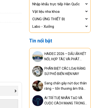
Nhập khẩu trực tiếp Hàn Quốc
Vật liệu nha khoa
CUNG ỨNG THIẾT BỊ
Labo - Xưởng
Tin nổi bật
HAIDEC 2026 – DẤU ẤN KẾT
NỐI, HỢP TÁC VÀ PHÁT
TRIỂN
PHÂN BIỆT CÁC LOẠI RĂNG
SỨ PHỔ BIẾN HIỆN NAY
Sang chấn gây nứt dọc thân
răng – tổn thương âm thầm
nhưng có thể khiến mất răng
AI TRÍ TUỆ NHÂN TẠO VÀ
nếu phát hiện quá muộn
CUỘC CÁCH MẠNG TRONG