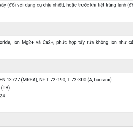
y (đối với dụng cụ chịu nhiệt), hoặc trước khi tiệt trùng lạnh (đ
loride, ion Mg2+ và Ca2+, phức hợp tẩy rửa không ion như c
EN 13727 (MRSA), NF T 72-190, T 72-300 (A, bauranii).
 (TB).
624