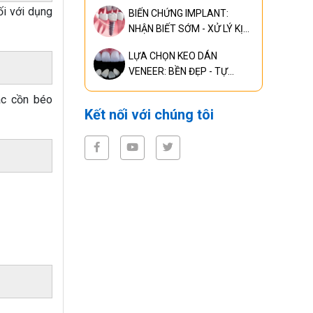
CHUẨN ĐOÁN, ĐIỀU TRỊ
ối với dụng
BIẾN CHỨNG IMPLANT:
RĂNG MIỆNG TOÀN DIỆN
NHẬN BIẾT SỚM - XỬ LÝ KỊP
THỜI - NGĂN NGỪA HIỆU
LỰA CHỌN KEO DÁN
QUẢ
VENEER: BỀN ĐẸP - TỰ
NHIÊN
ác cồn béo
Kết nối với chúng tôi