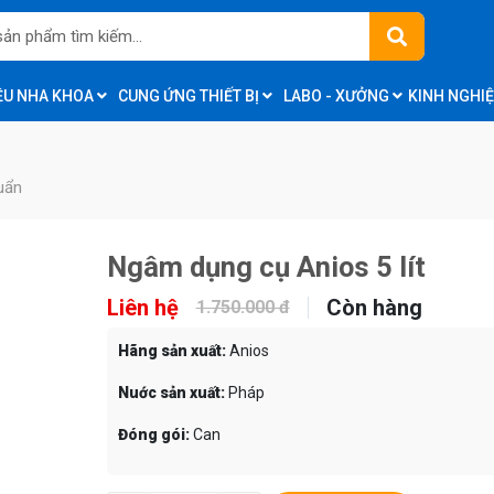
IỆU NHA KHOA
CUNG ỨNG THIẾT BỊ
LABO - XƯỞNG
KINH NGHI
uẩn
Ngâm dụng cụ Anios 5 lít
Liên hệ
Còn hàng
1.750.000 đ
Hãng sản xuất:
Anios
Nuớc sản xuất:
Pháp
Đóng gói:
Can