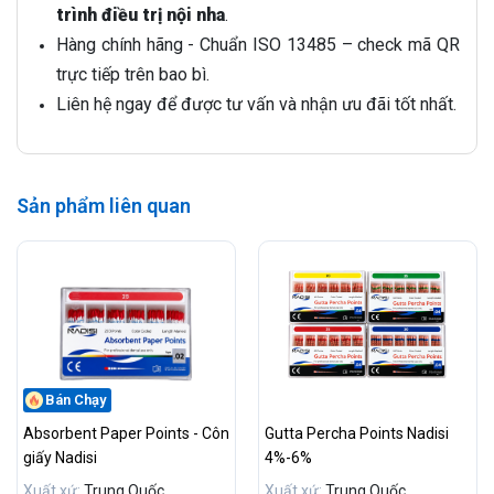
trình điều trị nội nha
.
Hàng chính hãng - Chuẩn ISO 13485 – check mã QR
trực tiếp trên bao bì.
Liên hệ ngay để được tư vấn và nhận ưu đãi tốt nhất.
Sản phẩm liên quan
Bán Chạy
Absorbent Paper Points - Côn
Gutta Percha Points Nadisi
giấy Nadisi
4%-6%
Xuất xứ:
Trung Quốc
Xuất xứ:
Trung Quốc