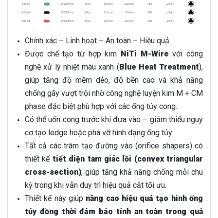
Chính xác – Linh hoạt – An toàn – Hiệu quả
Được chế tạo từ hợp kim
NiTi M-Wire
với công
nghệ xử lý nhiệt màu xanh (
Blue Heat Treatment
),
giúp tăng độ mềm dẻo, độ bền cao và khả năng
chống gãy vượt trội nhờ công nghệ luyện kim M + CM
phase đặc biệt phù hợp với các ống tủy cong.
Có thể uốn cong trước khi đưa vào – giảm thiểu nguy
cơ tạo ledge hoặc phá vỡ hình dạng ống tủy
Tất cả các trâm tạo đường vào (orifice shapers) có
thiết kế
tiết diện tam giác lồi (convex triangular
cross-section)
, giúp tăng khả năng chống mỏi chu
kỳ trong khi vẫn duy trì hiệu quả cắt tối ưu.
Thiết kế này giúp
nâng cao hiệu quả tạo hình ống
tủy đồng thời đảm bảo tính an toàn trong quá