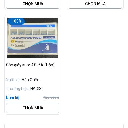
CHỌN MUA
CHỌN MUA
-100%
Côn giấy sure 4%, 6% (Hộp)
Xuất xứ:
Hàn Quốc
Thương hiệu:
NADISI
Liên hệ
120.000 đ
CHỌN MUA