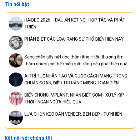
Tin nổi bật
HAIDEC 2026 – DẤU ẤN KẾT NỐI, HỢP TÁC VÀ PHÁT
TRIỂN
PHÂN BIỆT CÁC LOẠI RĂNG SỨ PHỔ BIẾN HIỆN NAY
Sang chấn gây nứt dọc thân răng – tổn thương âm
thầm nhưng có thể khiến mất răng nếu phát hiện quá
muộn
AI TRÍ TUỆ NHÂN TẠO VÀ CUỘC CÁCH MẠNG TRONG
CHUẨN ĐOÁN, ĐIỀU TRỊ RĂNG MIỆNG TOÀN DIỆN
BIẾN CHỨNG IMPLANT: NHẬN BIẾT SỚM - XỬ LÝ KỊP
THỜI - NGĂN NGỪA HIỆU QUẢ
LỰA CHỌN KEO DÁN VENEER: BỀN ĐẸP - TỰ NHIÊN
Kết nối với chúng tôi