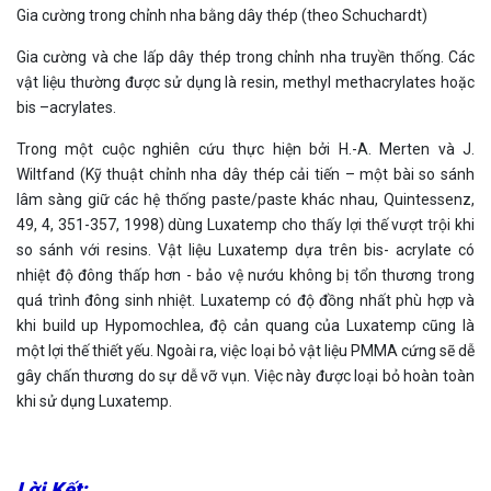
Gia cường trong chỉnh nha bằng dây thép (theo Schuchardt)
Gia cường và che lấp dây thép trong chỉnh nha truyền thống. Các
vật liệu thường được sử dụng là resin, methyl methacrylates hoặc
bis –acrylates.
Trong một cuộc nghiên cứu thực hiện bởi H.-A. Merten và J.
Wiltfand (Kỹ thuật chỉnh nha dây thép cải tiến – một bài so sánh
lâm sàng giữ các hệ thống paste/paste khác nhau, Quintessenz,
49, 4, 351-357, 1998) dùng Luxatemp cho thấy lợi thế vượt trội khi
so sánh với resins. Vật liệu Luxatemp dựa trên bis- acrylate có
nhiệt độ đông thấp hơn - bảo vệ nướu không bị tổn thương trong
quá trình đông sinh nhiệt. Luxatemp có độ đồng nhất phù hợp và
khi build up Hypomochlea, độ cản quang của Luxatemp cũng là
một lợi thế thiết yếu. Ngoài ra, việc loại bỏ vật liệu PMMA cứng sẽ dễ
gây chấn thương do sự dễ vỡ vụn. Việc này được loại bỏ hoàn toàn
khi sử dụng Luxatemp.
Lời Kết: