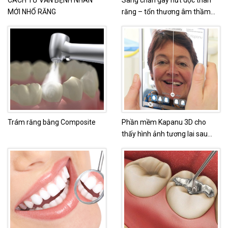
MỚI NHỔ RĂNG
răng – tổn thương âm thầm
nhưng có thể khiến mất răng
nếu phát hiện quá muộn
Trám răng bằng Composite
Phần mềm Kapanu 3D cho
thấy hình ảnh tương lai sau
chỉnh nha