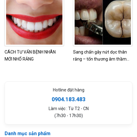
CÁCH TƯ VẤN BỆNH NHÂN
Sang chấn gây nứt dọc thân
MỚI NHỔ RĂNG
răng – tổn thương âm thầm
nhưng có thể khiến mất răng
nếu phát hiện quá muộn
Hotline đặt hàng
0904.183.483
Làm việc : Từ T2 - CN
(7h30 - 17h30)
Danh mục sản phẩm