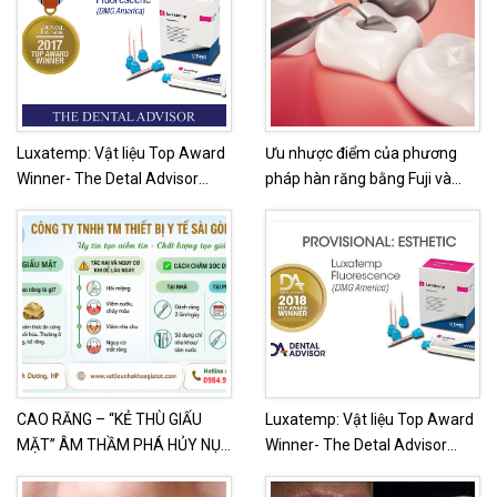
Luxatemp: Vật liệu Top Award
Ưu nhược điểm của phương
Winner- The Detal Advisor
pháp hàn răng bằng Fuji và
nhiều năm liền! (1)
cách thực hiện
CAO RĂNG – “KẺ THÙ GIẤU
Luxatemp: Vật liệu Top Award
MẶT” ÂM THẦM PHÁ HỦY NỤ
Winner- The Detal Advisor
CƯỜI CỦA BẠN
nhiều năm liền! (2)